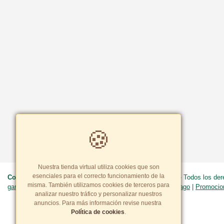
🍪
Nuestra tienda virtual utiliza cookies que son
esenciales para el correcto funcionamiento de la
Copyright© 2026 CENTRO ORTOPEDICO WONG S.A.C.
- Todos los de
misma. También utilizamos cookies de terceros para
garantía y devoluciones
|
Política de cookies
|
Formas de pago
|
Promocio
analizar nuestro tráfico y personalizar nuestros
anuncios. Para más información revise nuestra
Política de cookies
.