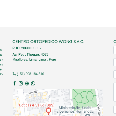
CENTRO ORTOPEDICO WONG S.A.C.
RUC:
20600115657
es
as
Av. Petit Thouars 4585
s)
Miraflores,
Lima, Lima
,
Perú
én
e,
(+51) 998-184-316
lo